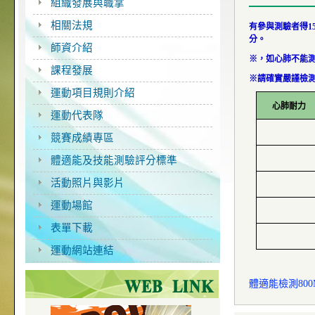
組織發展與職掌
相關法規
有參與測驗者得1
分。
師資介紹
※，如心肺不能
課程發展
※請確實嚴謹檢
運動項目規則介紹
心肺耐力
運動代表隊
競賽成績專區
體適能及技能測驗評分標準
活動照片與影片
運動場館
表單下載
運動網站連結
體適能檢測800