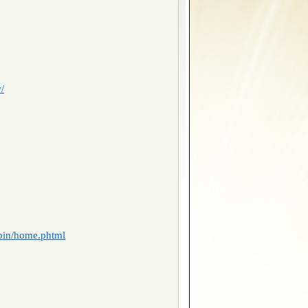
/
/bin/home.phtml